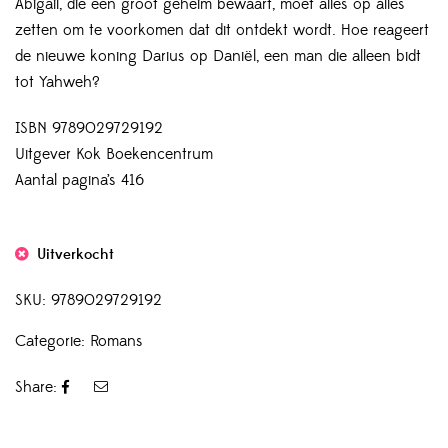
Abigail, die een groot geheim bewaart, moet alles op alles
zetten om te voorkomen dat dit ontdekt wordt. Hoe reageert
de nieuwe koning Darius op Daniël, een man die alleen bidt
tot Yahweh?
ISBN 9789029729192
Uitgever Kok Boekencentrum
Aantal pagina’s 416
Uitverkocht
SKU:
9789029729192
Categorie:
Romans
Share: