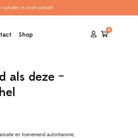
 ophalen in onze winkel!
0
tact
Shop
jd als deze –
hel
arisatie en toenemend autoritarisme,