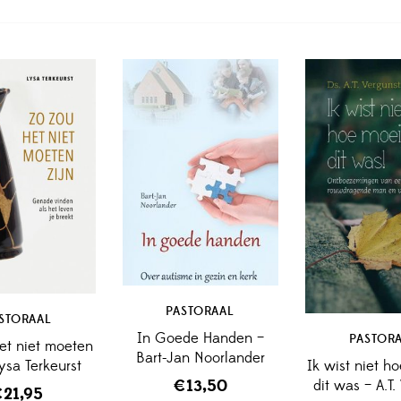
PASTORAAL
STORAAL
In Goede Handen –
PASTOR
et niet moeten
Bart-Jan Noorlander
Ik wist niet ho
Lysa Terkeurst
dit was – A.T.
€
13,50
€
21,95