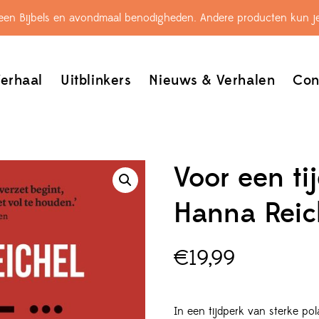
leen Bijbels en avondmaal benodigheden. Andere producten kun je
erhaal
Uitblinkers
Nieuws & Verhalen
Con
Voor een ti
Hanna Reic
€
19,99
In een tijdperk van sterke pol