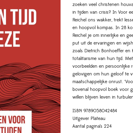
zoeken veel christenen houvas
in tijden van crisis? In Voor 
Reichel ons wakker, trekt less
en hoopvol kompas. In 28 kor
Reichel je om innerlijke en ge
put uit de ervaringen en wijs
zoals Dietrich Bonhoeffer en K
totalitarisme van hun tijd. Met
voorbeelden en persoonlijke r
gelovigen om hun geloof te v
maatschappelijke onrust. ‘Voor
bovenal hoopvol boek voor g
willen blijven leven in turbulen
ISBN 9789058042484
Uitgever Plateau
Aantal pagina’s 224