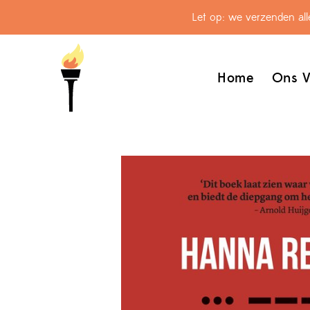
Let op: we verzenden al
Home
Ons V