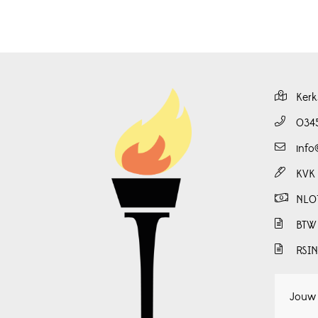
Kerk
034
info
KVK
NL0
BTW
RSI