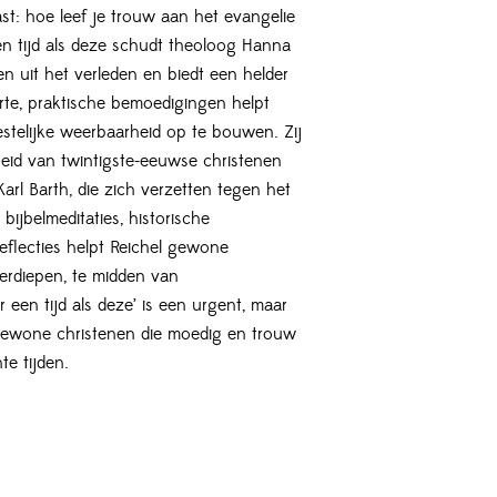
t: hoe leef je trouw aan het evangelie
een tijd als deze schudt theoloog Hanna
en uit het verleden en biedt een helder
te, praktische bemoedigingen helpt
estelijke weerbaarheid op te bouwen. Zij
heid van twintigste-eeuwse christenen
arl Barth, die zich verzetten tegen het
 bijbelmeditaties, historische
eflecties helpt Reichel gewone
erdiepen, te midden van
 een tijd als deze’ is een urgent, maar
ewone christenen die moedig en trouw
te tijden.