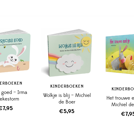
DERBOEKEN
KINDERBOEKEN
KINDERBO
s goed – Irma
Wolkje is blij – Michiel
Het trouwe e
ekestorm
de Boer
Michiel de
€
7,95
€
5,95
€
7,9