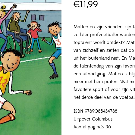
€
11,99
Matteo en zijn vrienden zijn f
ze later profvoetballer worden
toptalent wordt ontdekt? Mat
van zichzelf en zetten dat o
uit het buitenland niet. En Ma
de talentendag van zijn favori
een uitnodiging. Matteo is blij
meer met hem praten. Wat mo
favoriete sport of voor zijn v
het derde deel van de voetbal
ISBN 9789085434788
Uitgever Columbus
Aantal pagina’s 96