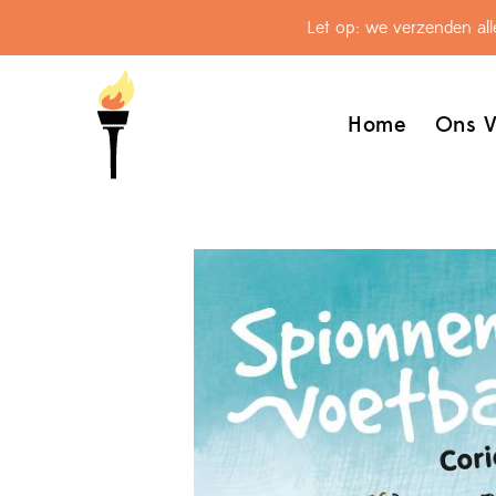
Let op: we verzenden al
Home
Ons V