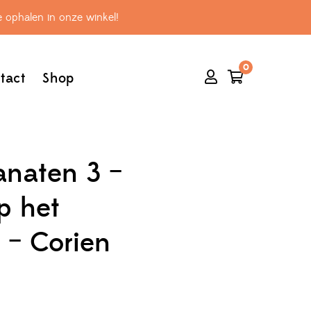
 ophalen in onze winkel!
0
tact
Shop
anaten 3 –
p het
 – Corien