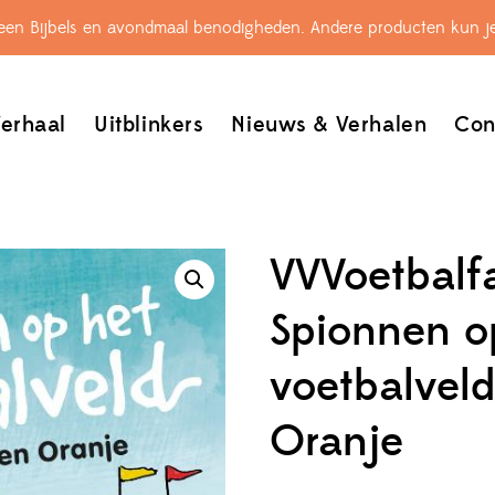
leen Bijbels en avondmaal benodigheden. Andere producten kun je
erhaal
Uitblinkers
Nieuws & Verhalen
Con
VVVoetbalf
Spionnen o
voetbalveld
Oranje