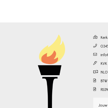
Kerk
034
info
KVK
NL0
BTW
RSI