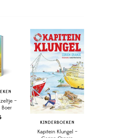
EKEN
zeltje –
 Boer
5
KINDERBOEKEN
Kapitein Klungel –