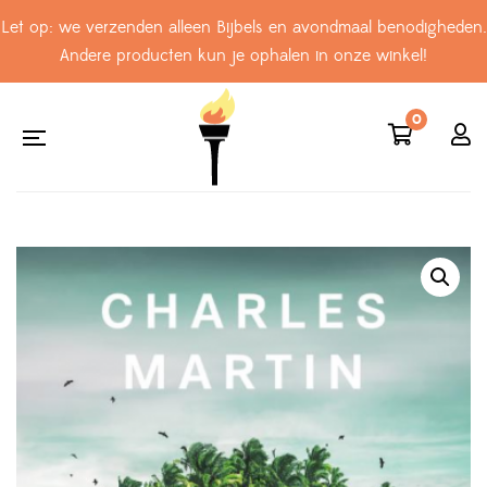
Let op: we verzenden alleen Bijbels en avondmaal benodigheden.
Andere producten kun je ophalen in onze winkel!
0