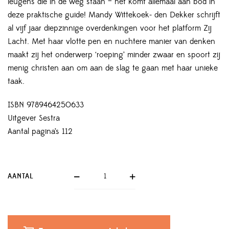
leugens die in de weg staan – het komt allemaal aan bod in
deze praktische guide! Mandy Wittekoek- den Dekker schrijft
al vijf jaar diepzinnige overdenkingen voor het platform Zij
Lacht. Met haar vlotte pen en nuchtere manier van denken
maakt zij het onderwerp ‘roeping’ minder zwaar en spoort zij
menig christen aan om aan de slag te gaan met haar unieke
taak.
ISBN 9789464250633
Uitgever Sestra
Aantal pagina’s 112
AANTAL