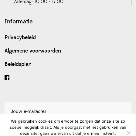
Zaterdag: 10.00 - 17.00
Informatie
Privacybeleid
Algemene voorwaarden
Beleidsplan
We gebruiken cookies om ervoor te zorgen dat onze site zo
soepel mogelijk draait. Als je doorgaat met het gebruiken van
Schrijf je in voor onze nieuwsbrief
deze site, gaan we ervan uit dat je ermee instemt.