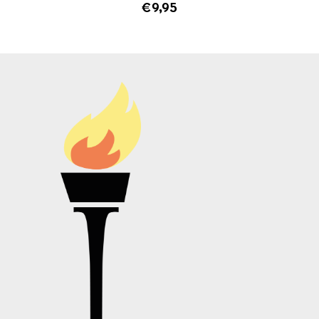
€
9,95