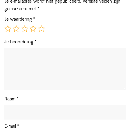
Je e-mailadres wordt niet gepubliceerd.
Vereiste velden zijn
gemarkeerd met
*
Je waardering
*
Je beoordeling
*
Naam
*
E-mail
*