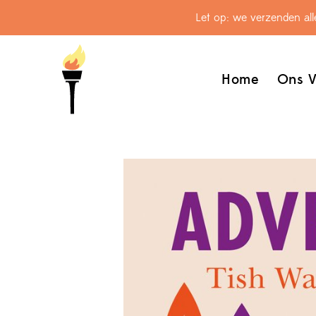
Let op: we verzenden al
Home
Ons V