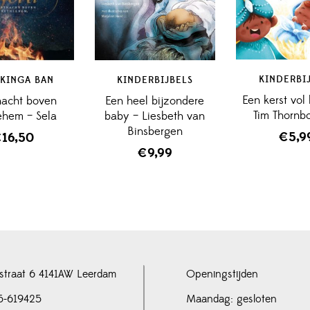
KINDERBI
/KINGA BAN
KINDERBIJBELS
Een kerst vol
nacht boven
Een heel bijzondere
Tim Thornb
ehem – Sela
baby – Liesbeth van
Binsbergen
€
5,9
€
16,50
€
9,99
straat 6 4141AW Leerdam
Openingstijden
5-619425
Maandag: gesloten