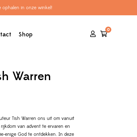
 ophalen in onze winkel!
0
tact
Shop
sh Warren
uteur Tish Warren ons uit om vanuit
 rijkdom van advent te ervaren en
rie-enige God te ontdekken. In deze