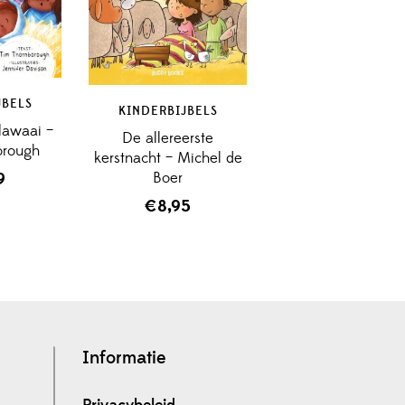
JBELS
KINDERBIJBELS
 lawaai –
De allereerste
orough
kerstnacht – Michel de
Boer
9
€
8,95
Informatie