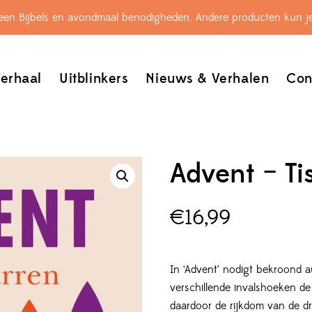
leen Bijbels en avondmaal benodigheden. Andere producten kun je
erhaal
Uitblinkers
Nieuws & Verhalen
Con
Advent – Ti
€
16,99
In ‘Advent’ nodigt bekroond a
verschillende invalshoeken de
daardoor de rijkdom van de d