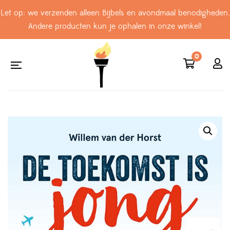
Let op: we verzenden alleen Bijbels en avondmaal benodigheden.
Andere producten kun je ophalen in onze winkel!
0