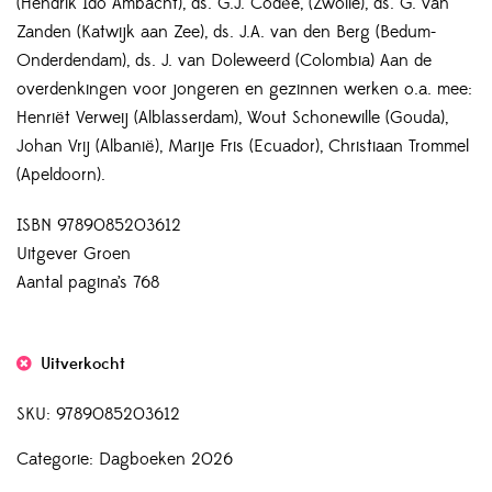
(Hendrik Ido Ambacht), ds. G.J. Codée, (Zwolle), ds. G. van
Zanden (Katwijk aan Zee), ds. J.A. van den Berg (Bedum-
Onderdendam), ds. J. van Doleweerd (Colombia) Aan de
overdenkingen voor jongeren en gezinnen werken o.a. mee:
Henriët Verweij (Alblasserdam), Wout Schonewille (Gouda),
Johan Vrij (Albanië), Marije Fris (Ecuador), Christiaan Trommel
(Apeldoorn).
ISBN 9789085203612
Uitgever Groen
Aantal pagina’s 768
Uitverkocht
SKU:
9789085203612
Categorie:
Dagboeken 2026