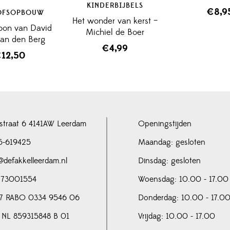
KINDERBIJBELS
€
8,9
OFSOPBOUW
Het wonder van kerst –
oon van David
Michiel de Boer
van den Berg
€
4,99
€
12,50
straat 6 4141AW Leerdam
Openingstijden
5-619425
Maandag: gesloten
@defakkelleerdam.nl
Dinsdag: gesloten
 73001554
Woensdag: 10.00 - 17.00
7 RABO 0334 9546 06
Donderdag: 10.00 - 17.0
 NL 859315848 B 01
Vrijdag: 10.00 - 17.00