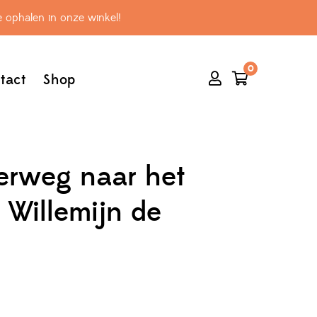
 ophalen in onze winkel!
0
tact
Shop
rweg naar het
– Willemijn de