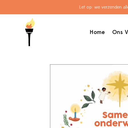
Let op: we verzenden al
Home
Ons V