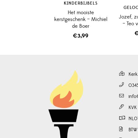
KINDERBIJBELS
GELO
Het mooiste
Jozef, z
kerstgeschenk – Michiel
– Teo 
de Boer
€
3,99
Kerk
034
info
KVK
NL0
BTW