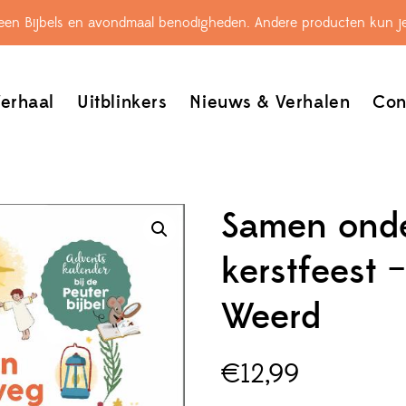
leen Bijbels en avondmaal benodigheden. Andere producten kun je
erhaal
Uitblinkers
Nieuws & Verhalen
Con
Samen onde
kerstfeest 
Weerd
€
12,99