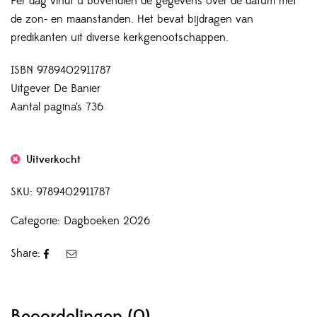
Per dag vindt u bovendien de gegevens over de datum met
de zon- en maanstanden. Het bevat bijdragen van
predikanten uit diverse kerkgenootschappen.
ISBN 9789402911787
Uitgever De Banier
Aantal pagina’s 736
Uitverkocht
SKU:
9789402911787
Categorie:
Dagboeken 2026
Share:
Beoordelingen (0)